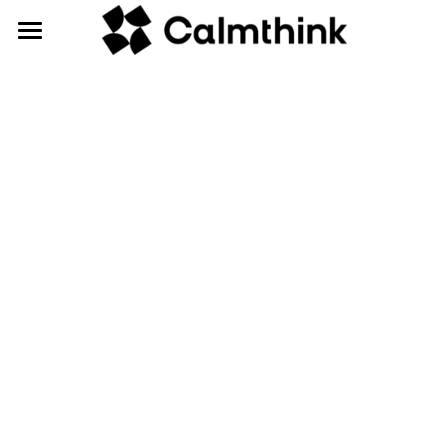
静想科技
CalmPod®
关于
Solo
Twin
我们
简体中文
Plus
疑问解答
简体中文
获取报价
Max
ENG
Cube