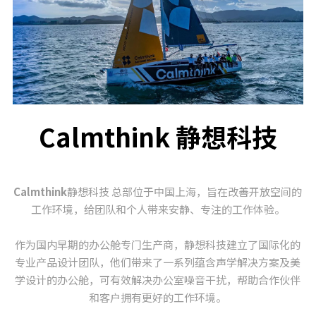
Calmthink 
静想科技
Calmthink
静想科技 总部位于中国上海，旨在改善开放空间的
工作环境，给团队和个人带来安静、专注的工作体验。
作为国内早期的办公舱专门生产商，静想科技建立了国际化的
专业产品设计团队，他们带来了一系列蕴含声学解决方案及美
学设计的办公舱，可有效解决办公室噪音干扰，帮助合作伙伴
和客户拥有更好的工作环境。