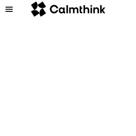
静想科技
CalmPod®
关于
Solo
Twin
我们
简体中文
Plus
疑问解答
简体中文
获取报价
Max
ENG
Cube